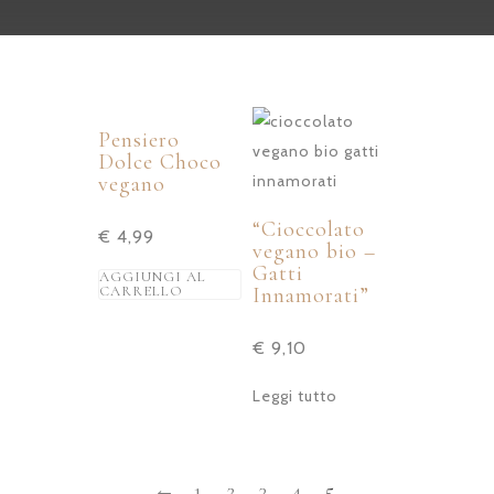
Pensiero
Dolce Choco
vegano
“Cioccolato
€
4,99
vegano bio –
Gatti
AGGIUNGI AL
CARRELLO
Innamorati”
€
9,10
Leggi tutto
←
1
2
3
4
5