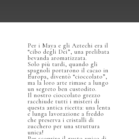
Per i Maya e gli Aztechi era il
“cibo degli Dei”, una prelibata
bevanda aromatizzata.
Solo più tardi, quando gli
spagnoli portarono il cacao in
Europa, diventò “cioccolato”,
ma la loro arte rimase a lungo
un segreto ben custodito.
Il nostro cioccolato grezzo
racchiude tutti i misteri di
questa antica ricetta: una lenta
e lunga lavorazione a freddo
che preserva i cristalli di
zucchero per una struttura
unica!
Per scoprire il gusto unico di