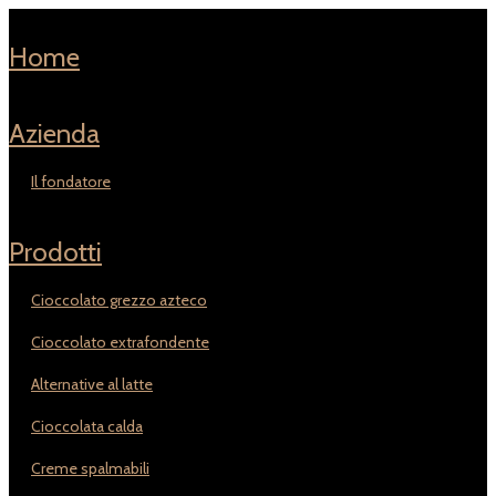
home
azienda
il fondatore
prodotti
cioccolato grezzo azteco
cioccolato extrafondente
alternative al latte
cioccolata calda
creme spalmabili