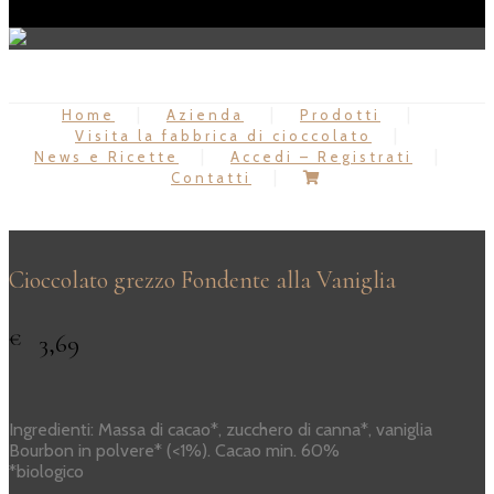
Home
Azienda
Prodotti
Visita la fabbrica di cioccolato
News e Ricette
Accedi – Registrati
Contatti
Cioccolato grezzo Fondente alla Vaniglia
€
3,69
Ingredienti: Massa di cacao*, zucchero di canna*, vaniglia
Bourbon in polvere* (<1%). Cacao min. 60%
*biologico