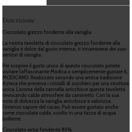
Descrizione
Cioccolato grezzo fondente alla vaniglia
La nostra tavoletta di cioccolato grezzo fondente alla
vaniglia è dolce dal gusto intenso, ti innamorerai dei suoi
sentori di vaniglia.
Per scoprire il gusto unico di questo cioccolato potete
visitare l’affascinante Modica o semplicemente gustare IL
MODICANO. Realizzato secondo una antica tradizione
Azteca che preserva i cristalli di zucchero per una struttura
unica. L’aroma della cannella arricchisce questa tavoletta
rievocando calde atmosfere da caminetto. Con la sua
nota di dolcezza la vaniglia arricchisce e valorizza
l’intenso sapore del cacao. Può essere gustato anche
come cioccolata calda, sciolto in una tazza di acqua
bollente.
Cioccolato extra fondente 85%