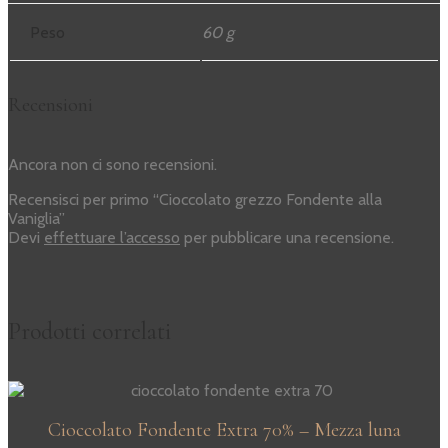
Peso
60 g
Recensioni
Ancora non ci sono recensioni.
Recensisci per primo “Cioccolato grezzo Fondente alla
Vaniglia”
Devi
effettuare l’accesso
per pubblicare una recensione.
Prodotti correlati
Cioccolato Fondente Extra 70% – Mezza luna