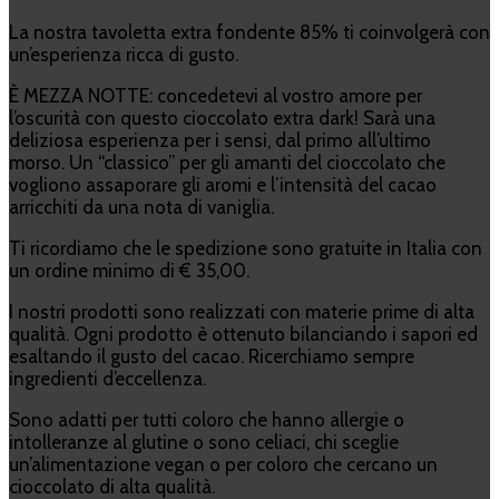
La nostra tavoletta extra fondente 85% ti coinvolgerà con
un’esperienza ricca di gusto.
È MEZZA NOTTE: concedetevi al vostro amore per
l’oscurità con questo cioccolato extra dark! Sarà una
deliziosa esperienza per i sensi, dal primo all’ultimo
morso. Un “classico” per gli amanti del cioccolato che
vogliono assaporare gli aromi e l’intensità del cacao
arricchiti da una nota di vaniglia.
Ti ricordiamo che le spedizione sono gratuite in Italia con
un ordine minimo di € 35,00.
I nostri prodotti sono realizzati con materie prime di alta
qualità. Ogni prodotto è ottenuto bilanciando i sapori ed
esaltando il gusto del cacao. Ricerchiamo sempre
ingredienti d’eccellenza.
Sono adatti per tutti coloro che hanno allergie o
intolleranze al glutine o sono celiaci, chi sceglie
un’alimentazione vegan o per coloro che cercano un
cioccolato di alta qualità.