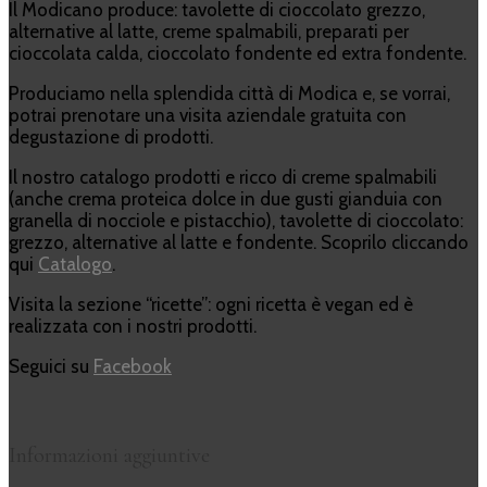
Il Modicano produce: tavolette di cioccolato grezzo,
alternative al latte, creme spalmabili, preparati per
cioccolata calda, cioccolato fondente ed extra fondente.
Produciamo nella splendida città di Modica e, se vorrai,
potrai prenotare una visita aziendale gratuita con
degustazione di prodotti.
Il nostro catalogo prodotti e ricco di creme spalmabili
(anche crema proteica dolce in due gusti gianduia con
granella di nocciole e pistacchio), tavolette di cioccolato:
grezzo, alternative al latte e fondente. Scoprilo cliccando
qui
Catalogo
.
Visita la sezione “ricette”: ogni ricetta è vegan ed è
realizzata con i nostri prodotti.
Seguici su
Facebook
Informazioni aggiuntive