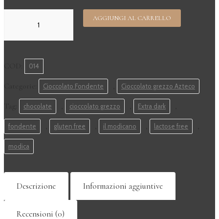
Cioccolato
AGGIUNGI AL CARRELLO
grezzo
Fondente
alla
Vaniglia
quantità
COD:
014
Categorie:
,
Cioccolato Fondente
Cioccolato grezzo Azteco
Tag:
,
,
,
chocolate
cioccolato grezzo
Extra dark
,
,
,
,
fondente
gluten free
il modicano
lactose free
modica
Descrizione
Informazioni aggiuntive
Recensioni (0)