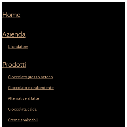
home
azienda
il fondatore
prodotti
cioccolato grezzo azteco
cioccolato extrafondente
alternative al latte
cioccolata calda
creme spalmabili