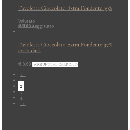
Tavoletta Cioccolato Extra Fondente 99%
Valutato
5.00
su 5
€
3,69
Leggi tutto
Tavoletta Cioccolato Extra Fondente 97%
extra dark
€
3,69
AGGIUNGI AL CARRELLO
←
1
2
3
4
→