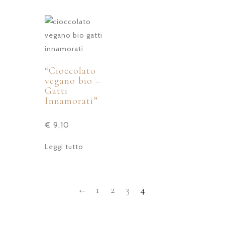
“Cioccolato
vegano bio –
Gatti
Innamorati”
€
9,10
Leggi tutto
←
1
2
3
4