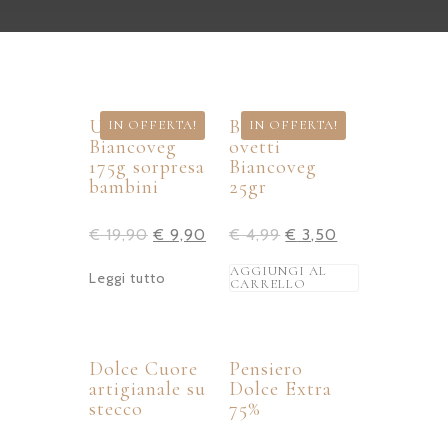
Uovo
Box Pasquale
IN OFFERTA!
IN OFFERTA!
Biancoveg
ovetti
175g sorpresa
Biancoveg
bambini
25gr
€
19,90
€
9,90
€
4,99
€
3,50
AGGIUNGI AL
Leggi tutto
CARRELLO
Dolce Cuore
Pensiero
artigianale su
Dolce Extra
stecco
75%